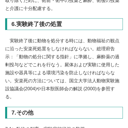
取り除くために、術前・術中の投薬と麻酔、術後の投薬
と介護に十分配慮する。
6.実験終了後の処置
実験終了後に動物を処分する時には、動物福祉の観点
に沿った安楽死処置をしなければならない。総理府告
示：「動物の処分に関する指針」に準拠し、麻酔薬の過
剰投与などでこれを行なう。屍体および実験に使用した
施設や器具等による環境汚染を防止しなければならな
い。安楽死の方法については、国立大学法人動物実験施
設協議会(2004)や日本獣医師会の解説 (2000)を参照す
る。
7.その他