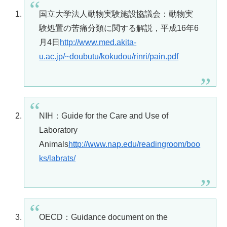
国立大学法人動物実験施設協議会：動物実
験処置の苦痛分類に関する解説，平成16年6
月4日
http://www.med.akita-
u.ac.jp/~doubutu/kokudou/rinri/pain.pdf
NIH：Guide for the Care and Use of
Laboratory
Animals
http://www.nap.edu/readingroom/boo
ks/labrats/
OECD：Guidance document on the