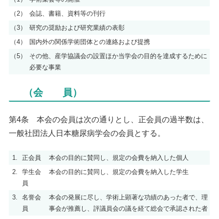
（2）
会誌、書籍、資料等の刊行
（3）
研究の奨励および研究業績の表彰
（4）
国内外の関係学術団体との連絡および提携
（5）
その他、産学協議会の設置ほか当学会の目的を達成するために
必要な事業
（会 員）
第4条 本会の会員は次の通りとし、正会員の過半数は、
一般社団法人日本糖尿病学会の会員とする。
1.
正会員
本会の目的に賛同し、規定の会費を納入した個人
2.
学生会
本会の目的に賛同し、規定の会費を納入した学生
員
3.
名誉会
本会の発展に尽し、学術上顕著な功績のあった者で、理
員
事会が推薦し、評議員会の議を経て総会で承認された者