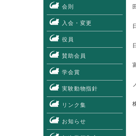
会則
入会・変更
役員
賛助会員
学会賞
実験動物指針
リンク集
お知らせ