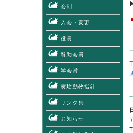
会則
入会・変更
役員
賛助会員
学会賞
実験動物指針
リンク集
お知らせ
T